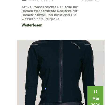
Artikel: Wasserdichte Reitjacke für
Damen Wasserdichte Reitjacke für
Damen: Stilvoll und funktional Die
wasserdichte Reitjacke…
Weiterlesen
11
Mai
2026