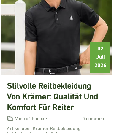
02
Juli
2026
Stilvolle Reitbekleidung
Von Krämer: Qualität Und
Komfort Für Reiter
Von ruf-huenxe
0 comment
Artikel über Krämer Reitbekleidung
Entdecken Sie die Welt der