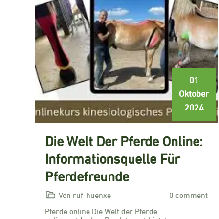
01
Oktober
2024
Die Welt Der Pferde Online:
Informationsquelle Für
Pferdefreunde
Von ruf-huenxe
0 comment
Pferde online Die Welt der Pferde
online entdecken Das Internet bietet