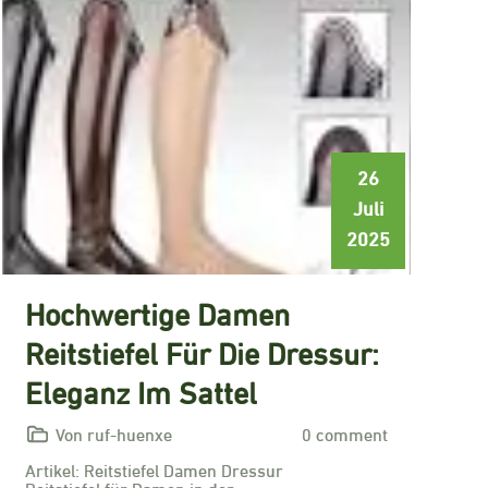
26
Juli
2025
Hochwertige Damen
Reitstiefel Für Die Dressur:
Eleganz Im Sattel
Von ruf-huenxe
0 comment
Artikel: Reitstiefel Damen Dressur
Reitstiefel für Damen in der