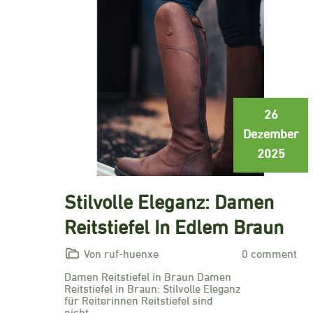
26
Dezember
2025
Stilvolle Eleganz: Damen
Reitstiefel In Edlem Braun
Von ruf-huenxe
0 comment
Damen Reitstiefel in Braun Damen
Reitstiefel in Braun: Stilvolle Eleganz
für Reiterinnen Reitstiefel sind
nicht…