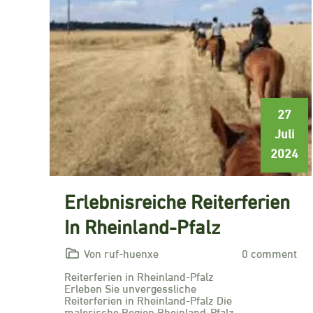
27
Juli
2024
Erlebnisreiche Reiterferien
In Rheinland-Pfalz
Von ruf-huenxe
0 comment
Reiterferien in Rheinland-Pfalz
Erleben Sie unvergessliche
Reiterferien in Rheinland-Pfalz Die
malerische Region Rheinland-Pfalz