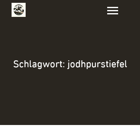
Zum
Inhalt
springen
Schlagwort:
jodhpurstiefel