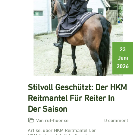
23
Juni
2026
Stilvoll Geschützt: Der HKM
Reitmantel Für Reiter In
Der Saison
Von ruf-huenxe
0 comment
Artikel über HKM Reitmantel Der
HKM Reitmantel: Stilvoll und