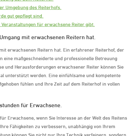
 der Umgebung des Reiterhofs.
de gut gepflegt sind.
r Veranstaltungen für erwachsene Reiter gibt.
m Umgang mit erwachsenen Reitern hat.
it erwachsenen Reitern hat. Ein erfahrener Reiterhof, der
nen eine maßgeschneiderte und professionelle Betreuung
isse und Herausforderungen erwachsener Reiter können Sie
imal unterstützt werden. Eine einfühlsame und kompetente
ufgehoben fühlen und Ihre Zeit auf dem Reiterhof in vollen
tstunden für Erwachsene.
 für Erwachsene, wenn Sie Interesse an der Welt des Reitens
, Ihre Fähigkeiten zu verbessern, unabhängig von Ihrem
itung können Sie nicht nur Ihre Technik verfeinern, sondern