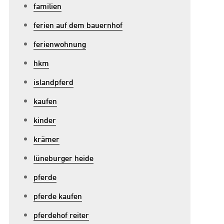
familien
ferien auf dem bauernhof
ferienwohnung
u
hkm
rleben
islandpferd
ie
ie
kaufen
elt
kinder
es
eitsports:
krämer
eiterhof
lüneburger heide
ür
pferde
rwachsene
pferde kaufen
pferdehof reiter