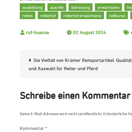
ausbildung
ausritte
betreuung
erwachsene
ho
reiten
reiterhof
reiterhof erwachsene
reitkurse
02 August 2024
Beitrags-
Die Vielfalt von Krämer Reitsportartikel: Qualität
Navigation
und Auswahl für Reiter und Pferd
Schreibe einen Kommentar
Deine E-Mail-Adresse wird nicht veröffentlicht.
Erforderliche Fe
Kommentar
*