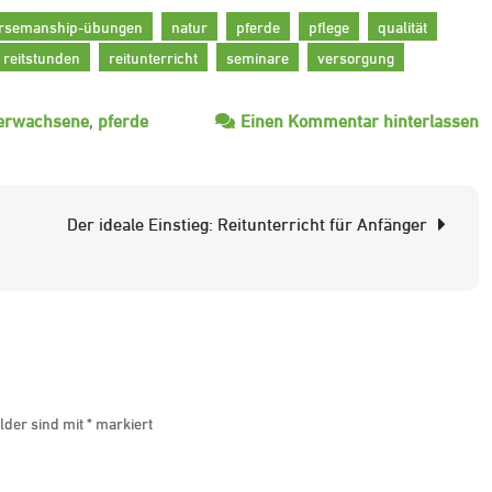
rsemanship-übungen
natur
pferde
pflege
qualität
reitstunden
reitunterricht
seminare
versorgung
z
erwachsene
,
pferde
Einen Kommentar hinterlassen
E
S
d
Der ideale Einstieg: Reitunterricht für Anfänger
W
d
R
R
f
E
lder sind mit
*
markiert