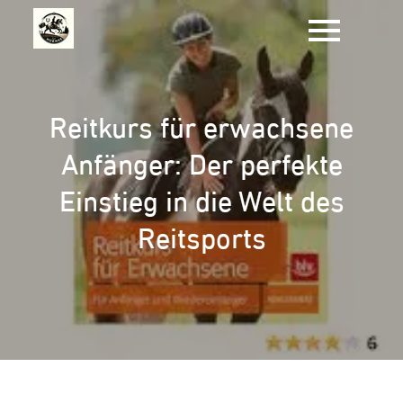
Zum
Inhalt
springen
Reitkurs für erwachsene
Anfänger: Der perfekte
Einstieg in die Welt des
Reitsports