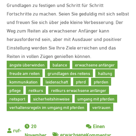
Grundlagen zu festigen und Schritt für Schritt
Fortschritte zu machen. Seien Sie geduldig mit sich selbst
und freuen Sie sich über jede kleine Verbesserung. Der
Weg zum Reiten als erwachsener Anfänger kann
herausfordernd sein, aber mit Ausdauer und positiver
Einstellung werden Sie Ihre Ziele erreichen und das
Reiten in vollen Zügen genießen können.
ängste überwinden
balance
erwachsene anfänger
freude am reiten
grundlagen des reitens
haltung
kommunikation
leidenschaft
pferd
pferden
pflege
reitkurs
reitkurs erwachsene anfänger
reitsport
sicherheitshinweise
umgang mit pferden
verhaltensregeln im umgang mit pferden
vertrauen
20
Einen
erwachsene
November
Kommentar