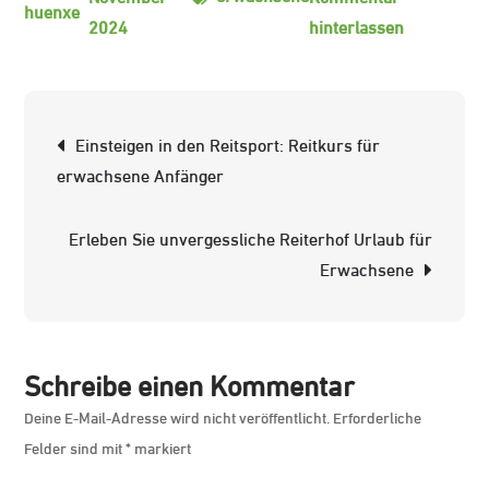
zu
2024
hinterlassen
Reitkurs
für
erwachsen
Beitrags-
Einsteigen in den Reitsport: Reitkurs für
Anfänger:
Navigation
erwachsene Anfänger
Der
perfekte
Erleben Sie unvergessliche Reiterhof Urlaub für
Einstieg
Erwachsene
in
die
Welt
des
Schreibe einen Kommentar
Reitsports
Deine E-Mail-Adresse wird nicht veröffentlicht.
Erforderliche
Felder sind mit
*
markiert