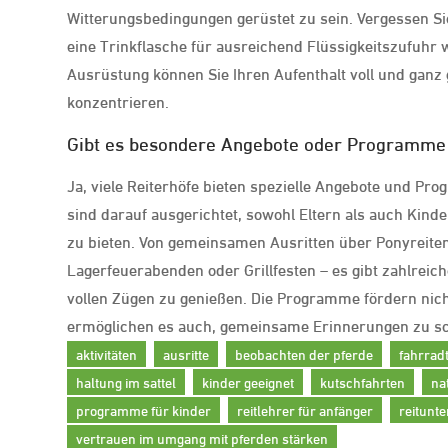
Witterungsbedingungen gerüstet zu sein. Vergessen Si
eine Trinkflasche für ausreichend Flüssigkeitszufuhr w
Ausrüstung können Sie Ihren Aufenthalt voll und ganz 
konzentrieren.
Gibt es besondere Angebote oder Programme 
Ja, viele Reiterhöfe bieten spezielle Angebote und P
sind darauf ausgerichtet, sowohl Eltern als auch Ki
zu bieten. Von gemeinsamen Ausritten über Ponyreiten f
Lagerfeuerabenden oder Grillfesten – es gibt zahlreiche
vollen Zügen zu genießen. Die Programme fördern nich
ermöglichen es auch, gemeinsame Erinnerungen zu sc
aktivitäten
ausritte
beobachten der pferde
fahrrad
haltung im sattel
kinder geeignet
kutschfahrten
na
programme für kinder
reitlehrer für anfänger
reitunte
vertrauen im umgang mit pferden stärken