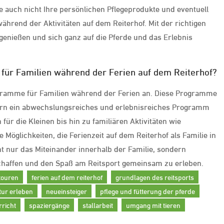
e auch nicht Ihre persönlichen Pflegeprodukte und eventuell
ährend der Aktivitäten auf dem Reiterhof. Mit der richtigen
genießen und sich ganz auf die Pferde und das Erlebnis
für Familien während der Ferien auf dem Reiterhof?
rogramme für Familien während der Ferien an. Diese Programme
ndern ein abwechslungsreiches und erlebnisreiches Programm
ür die Kleinen bis hin zu familiären Aktivitäten wie
 Möglichkeiten, die Ferienzeit auf dem Reiterhof als Familie in
t nur das Miteinander innerhalb der Familie, sondern
haffen und den Spaß am Reitsport gemeinsam zu erleben.
touren
ferien auf dem reiterhof
grundlagen des reitsports
tur erleben
neueinsteiger
pflege und fütterung der pferde
rricht
spaziergänge
stallarbeit
umgang mit tieren