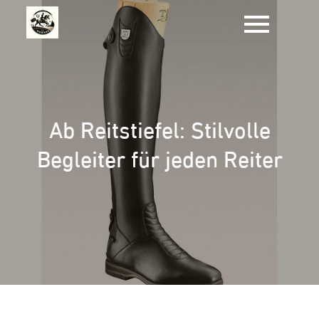
Zum
Inhalt
springen
Ab Reitstiefel: Stilvolle
Begleiter für jeden Reiter