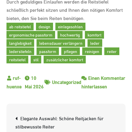
Durch geduldiges Einlaufen werden die Reitstiefel
schließlich perfekt sitzen und Ihnen den nötigen Komfort
bieten, den Sie beim Reiten benötigen.
ab reitstiefel
design
einlegesohlen
ergonomische passform
hochwertig
komfort
langlebigkeit
lebensdauer verlängern
leder
lederstiefeln
passform
pflegen
reinigen
reiter
reitstiefel
stil
zusätzlicher komfort
10
Einen Kommentar
Uncategorized
zu
Mai 2026
hinterlassen
Ab
Reitstiefel:
Stilvolle
Beitrags-
Elegante Auswahl: Schöne Reitjacken für
Begleiter
Navigation
stilbewusste Reiter
für