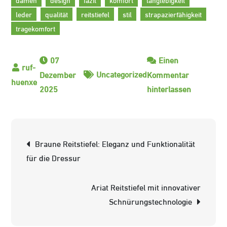
leder
qualität
reitstiefel
stil
strapazierfähigkeit
tragekomfort
07
Einen
Uncategorized
Dezember
Kommentar
zu
2025
hinterlassen
Stilvoll
Reiten
mit
Beitrags-
Braune Reitstiefel: Eleganz und Funktionalität
Ariat
Navigation
für die Dressur
Reitstiefel
für
Ariat Reitstiefel mit innovativer
Damen
Schnürungstechnologie