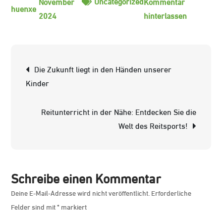
Uncategorized
November
Kommentar
zu
2024
hinterlassen
Die
Zukunft
unserer
Beitrags-
Die Zukunft liegt in den Händen unserer
Kinder:
Navigation
Kinder
Förderun
und
Reitunterricht in der Nähe: Entdecken Sie die
Schutz
Welt des Reitsports!
für
eine
sichere
Kindheit
Schreibe einen Kommentar
Deine E-Mail-Adresse wird nicht veröffentlicht.
Erforderliche
Felder sind mit
*
markiert