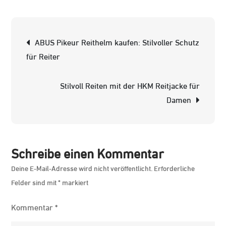
Musto
Reitbekleid
Qualität,
Beitrags-
ABUS Pikeur Reithelm kaufen: Stilvoller Schutz
Funktionalit
Navigation
für Reiter
und
Stil
Stilvoll Reiten mit der HKM Reitjacke für
für
Damen
Reiter
Schreibe einen Kommentar
Deine E-Mail-Adresse wird nicht veröffentlicht.
Erforderliche
Felder sind mit
*
markiert
Kommentar
*