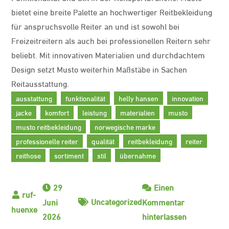
bietet eine breite Palette an hochwertiger Reitbekleidung
für anspruchsvolle Reiter an und ist sowohl bei
Freizeitreitern als auch bei professionellen Reitern sehr
beliebt. Mit innovativen Materialien und durchdachtem
Design setzt Musto weiterhin Maßstäbe in Sachen
Reitausstattung.
ausstattung
funktionalität
helly hansen
innovation
jacke
komfort
leistung
materialien
musto
musto reitbekleidung
norwegische marke
professionelle reiter
qualität
reitbekleidung
reiter
reithose
sortiment
stil
übernahme
29
Einen
Uncategorized
Juni
Kommentar
zu
2026
hinterlassen