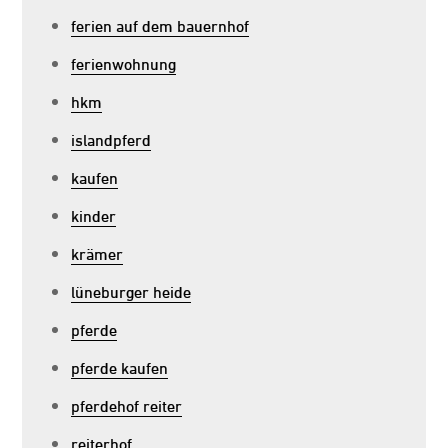
ferien auf dem bauernhof
ferienwohnung
hkm
islandpferd
kaufen
kinder
krämer
lüneburger heide
pferde
pferde kaufen
pferdehof reiter
reiterhof