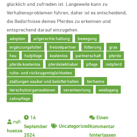
glücklich und zufrieden ist. Langeweile kann zu
Verhaltensproblemen führen, daher ist es entscheidend,
die Bedürfnisse deines Pferdes zu erkennen und
entsprechend darauf einzugehen.
adoption
artgerechte haltung
bewegung
ergänzungsfutter
freizeitpartner
fütterung
gras
heu
hufpflege
kostenlos
partnerschaft
pferde
pferde kostenlos
pferdeliebhaber
pflege
reitpferd
ruhe- und rückzugsmöglichkeiten
stallungen sauber und belüftet halten
tierheime
tierschutzorganisationen
verantwortung
weidegang
zahnpflege
16
Einen
Uncategorized
September
Kommentar
zu
2024
hinterlassen