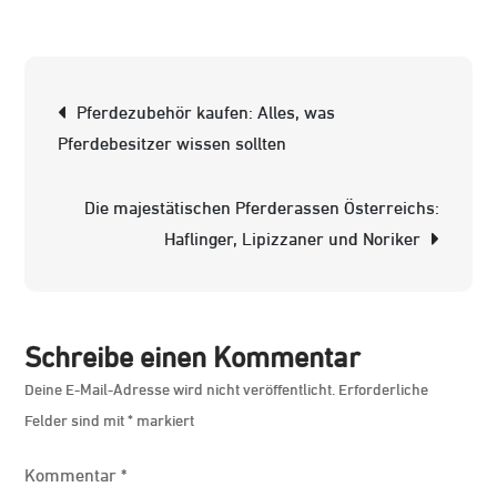
Kostenlos
Pferde:
Eine
Beitrags-
Pferdezubehör kaufen: Alles, was
Chance
Navigation
Pferdebesitzer wissen sollten
für
Pferdelie
Die majestätischen Pferderassen Österreichs:
Haflinger, Lipizzaner und Noriker
Schreibe einen Kommentar
Deine E-Mail-Adresse wird nicht veröffentlicht.
Erforderliche
Felder sind mit
*
markiert
Kommentar
*