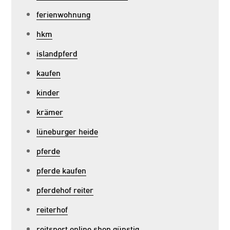
ferienwohnung
hkm
islandpferd
kaufen
kinder
krämer
lüneburger heide
pferde
pferde kaufen
pferdehof reiter
reiterhof
reitsport online shop günstig