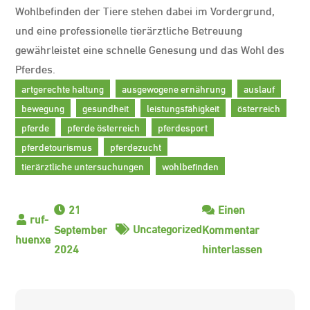
Wohlbefinden der Tiere stehen dabei im Vordergrund,
und eine professionelle tierärztliche Betreuung
gewährleistet eine schnelle Genesung und das Wohl des
Pferdes.
artgerechte haltung
ausgewogene ernährung
auslauf
bewegung
gesundheit
leistungsfähigkeit
österreich
pferde
pferde österreich
pferdesport
pferdetourismus
pferdezucht
tierärztliche untersuchungen
wohlbefinden
21
Einen
Uncategorized
September
Kommentar
zu
2024
hinterlassen
Die
faszinier
Welt