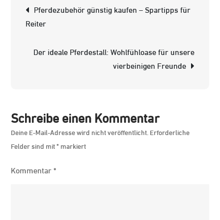
Beitrags-
Pferdezubehör günstig kaufen – Spartipps für
der
Navigation
Reiter
Pferde
in
Der ideale Pferdestall: Wohlfühloase für unsere
Österreic
vierbeinigen Freunde
Schreibe einen Kommentar
Deine E-Mail-Adresse wird nicht veröffentlicht.
Erforderliche
Felder sind mit
*
markiert
Kommentar
*