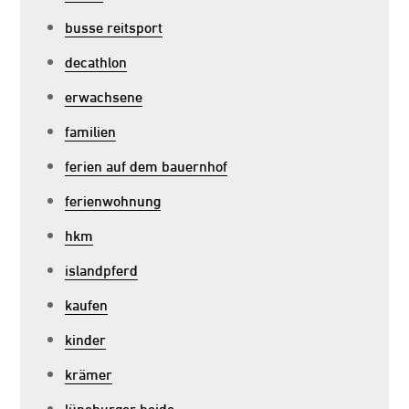
busse reitsport
decathlon
erwachsene
familien
ferien auf dem bauernhof
ferienwohnung
hkm
islandpferd
kaufen
kinder
krämer
lüneburger heide