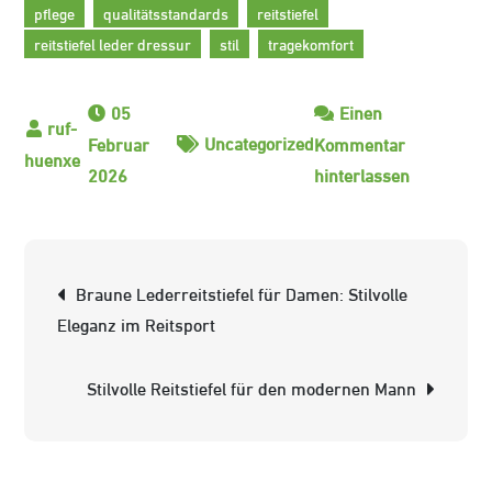
pflege
qualitätsstandards
reitstiefel
reitstiefel leder dressur
stil
tragekomfort
05
Einen
Uncategorized
Februar
Kommentar
zu
2026
hinterlassen
Die
Eleganz
von
Beitrags-
Braune Lederreitstiefel für Damen: Stilvolle
Lederreitst
Navigation
Eleganz im Reitsport
in
der
Stilvolle Reitstiefel für den modernen Mann
Dressur