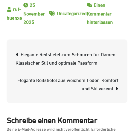
25
Einen
Uncategorized
November
Kommentar
zu
2025
hinterlassen
Die
besten
Winter-
Beitrags-
Elegante Reitstiefel zum Schnüren für Damen:
Reitstiefel
Navigation
Klassischer Stil und optimale Passform
in
Größe
Elegante Reitstiefel aus weichem Leder: Komfort
38:
und Stil vereint
Stilvoll
und
funktional
Schreibe einen Kommentar
Deine E-Mail-Adresse wird nicht veröffentlicht.
Erforderliche