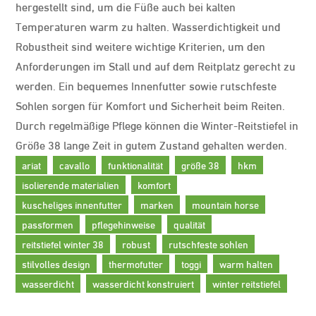
hergestellt sind, um die Füße auch bei kalten
Temperaturen warm zu halten. Wasserdichtigkeit und
Robustheit sind weitere wichtige Kriterien, um den
Anforderungen im Stall und auf dem Reitplatz gerecht zu
werden. Ein bequemes Innenfutter sowie rutschfeste
Sohlen sorgen für Komfort und Sicherheit beim Reiten.
Durch regelmäßige Pflege können die Winter-Reitstiefel in
Größe 38 lange Zeit in gutem Zustand gehalten werden.
ariat
cavallo
funktionalität
größe 38
hkm
isolierende materialien
komfort
kuscheliges innenfutter
marken
mountain horse
passformen
pflegehinweise
qualität
reitstiefel winter 38
robust
rutschfeste sohlen
stilvolles design
thermofutter
toggi
warm halten
wasserdicht
wasserdicht konstruiert
winter reitstiefel