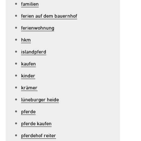
ür
familien
inder:
ferien auf dem bauernhof
in
ferienwohnung
benteuer
uf
hkm
em
islandpferd
ferderücken
kaufen
kinder
krämer
lüneburger heide
pferde
pferde kaufen
pferdehof reiter