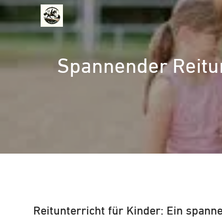
Zum
Inhalt
springen
Spannender Reitun
Reitunterricht für Kinder: Ein span