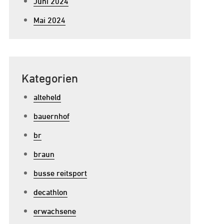
Juni 2024
Mai 2024
Kategorien
alteheld
bauernhof
br
braun
busse reitsport
u
decathlon
pannender
erwachsene
eitunterricht