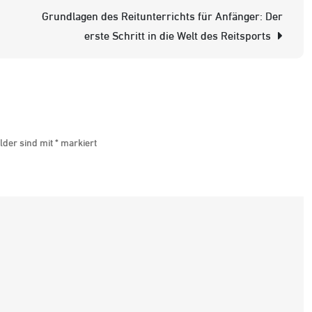
f
Grundlagen des Reitunterrichts für Anfänger: Der
K
erste Schritt in die Welt des Reitsports
E
A
a
d
P
lder sind mit
*
markiert