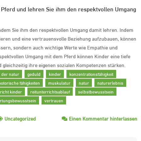
s Pferd und lehren Sie ihm den respektvollen Umgang
 indem Sie ihm den respektvollen Umgang damit lehren. Indem
tieren und eine vertrauensvolle Beziehung aufzubauen, können
bessern, sondern auch wichtige Werte wie Empathie und
pektvollen Umgang mit dem Pferd können Kinder eine tiefe
 gleichzeitig ihre eigenen sozialen Kompetenzen stärken.
n der natur
geduld
kinder
konzentrationsfähigkeit
otorische fähigkeiten
muskulatur
natur
naturerlebnis
richt kinder
reitunterrichtsablauf
selbstbewusstsein
rtungsbewusstsein
vertrauen
z
Uncategorized
Einen Kommentar hinterlassen
S
R