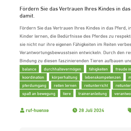
Fördern Sie das Vertrauen Ihres Kindes in da
damit.
Fördern Sie das Vertrauen Ihres Kindes in das Pferd,
Kinder lernen, die Bedürfnisse des Pferdes zu respek
sie nicht nur ihre eigenen Fähigkeiten im Reiten ver
Verantwortungsbewusstsein entwickeln. Durch den res
Bindung zu diesen faszinierenden Tieren aufbauen und
balance
durchhaltevermögen
fähigkeiten
freude i
koordination
körperhaltung
lebenskompetenzen
m
pferdumgang
reiten lernen
reitunterricht
reitunter
spaß an bewegung
tiere
traineranleitung
verantwo
28 Juli 2024