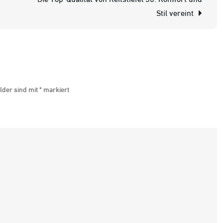
R
Stil vereint
W
M
b
s
lder sind mit
*
markiert