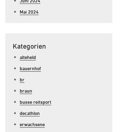
Juni 2024
Mai 2024
Kategorien
alteheld
bauernhof
br
braun
busse reitsport
u
ie
decathlon
osten
erwachsene
ines