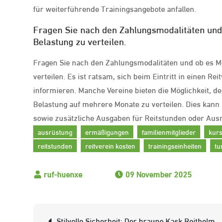
für weiterführende Trainingsangebote anfallen.
Fragen Sie nach den Zahlungsmodalitäten und 
Belastung zu verteilen.
Fragen Sie nach den Zahlungsmodalitäten und ob es Mö
verteilen. Es ist ratsam, sich beim Eintritt in einen 
informieren. Manche Vereine bieten die Möglichkeit, den
Belastung auf mehrere Monate zu verteilen. Dies kann b
sowie zusätzliche Ausgaben für Reitstunden oder Au
ausrüstung
ermäßigungen
familienmitglieder
kur
reitstunden
reitverein kosten
trainingseinheiten
tu
09 November 2025
Beitrags-
Stilvolle Sicherheit: Der braune Kask Reithelm