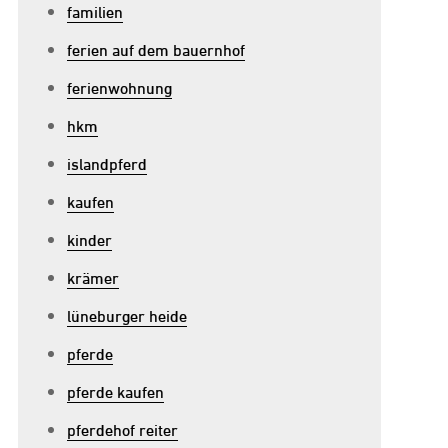
familien
eitvereins:
as
ferien auf dem bauernhof
itglieder
ferienwohnung
eachten
hkm
ollten
islandpferd
kaufen
kinder
krämer
lüneburger heide
pferde
pferde kaufen
pferdehof reiter