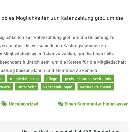
ob es Möglichkeiten zur Ratenzahlung gibt, um die
glichkeiten zur Ratenzahlung gibt, um die Belastung zu
Reitverein über die verschiedenen Zahlungsoptionen zu
 Mitgliedsbeitrag in Raten zu zahlen, um die finanzielle
esonders hilfreich sein, um die Kosten für die Mitgliedschaft
srüstung besser planen und stemmen zu können.
se
mitgliedsbeitrag
pflege
preis-leistungs-verhältnis
rniere
unterricht
veranstaltungen
versteckte kosten
z
Uncategorized
Einen Kommentar hinterlassen
D
K
e
Die Top-Qualität von Reitstiefel 30: Komfort und