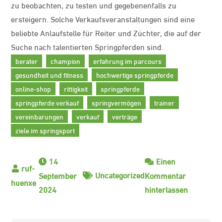
zu beobachten, zu testen und gegebenenfalls zu
ersteigern. Solche Verkaufsveranstaltungen sind eine
beliebte Anlaufstelle für Reiter und Züchter, die auf der
Suche nach talentierten Springpferden sind.
berater
champion
erfahrung im parcours
gesundheit und fitness
hochwertige springpferde
online-shop
rittigkeit
springpferde
springpferde verkauf
springvermögen
trainer
vereinbarungen
verkauf
verträge
ziele im springsport
14
Einen
Uncategorized
September
Kommentar
zu
2024
hinterlassen
Hochwert
Springpfe