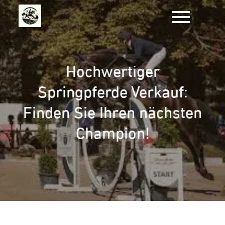
Zum
Inhalt
springen
Hochwertiger
Springpferde Verkauf:
Finden Sie Ihren nächsten
Champion!