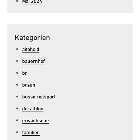
Mai 2024
Kategorien
alteheld
bauernhof
br
braun
busse reitsport
decathlon
erwachsene
familien