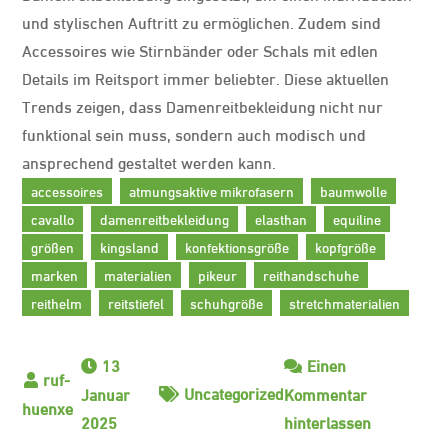
und stylischen Auftritt zu ermöglichen. Zudem sind
Accessoires wie Stirnbänder oder Schals mit edlen
Details im Reitsport immer beliebter. Diese aktuellen
Trends zeigen, dass Damenreitbekleidung nicht nur
funktional sein muss, sondern auch modisch und
ansprechend gestaltet werden kann.
accessoires
atmungsaktive mikrofasern
baumwolle
cavallo
damenreitbekleidung
elasthan
equiline
größen
kingsland
konfektionsgröße
kopfgröße
marken
materialien
pikeur
reithandschuhe
reithelm
reitstiefel
schuhgröße
stretchmaterialien
13
Einen
Uncategorized
Januar
Kommentar
zu
2025
hinterlassen