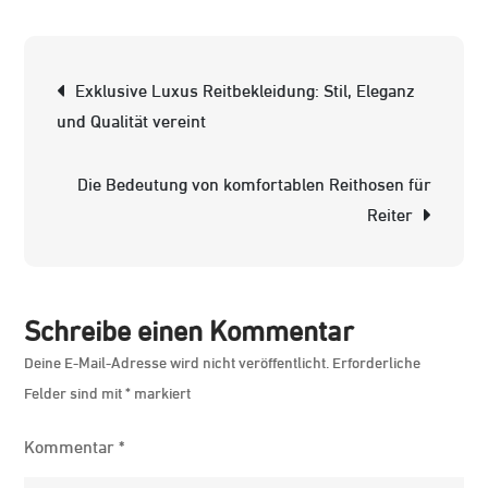
Stilvoll
und
funktional:
Beitrags-
Exklusive Luxus Reitbekleidung: Stil, Eleganz
Damenreit
Navigation
und Qualität vereint
für
Reiterinne
Die Bedeutung von komfortablen Reithosen für
Reiter
Schreibe einen Kommentar
Deine E-Mail-Adresse wird nicht veröffentlicht.
Erforderliche
Felder sind mit
*
markiert
Kommentar
*