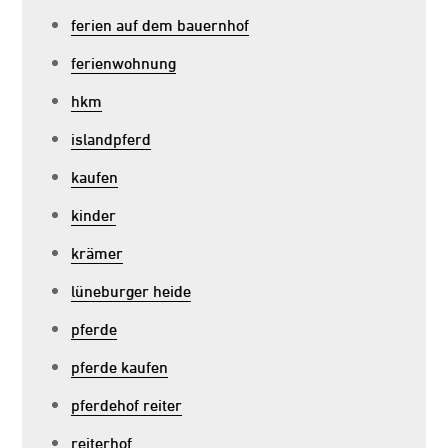
ferien auf dem bauernhof
ferienwohnung
hkm
islandpferd
kaufen
kinder
krämer
lüneburger heide
pferde
pferde kaufen
pferdehof reiter
reiterhof