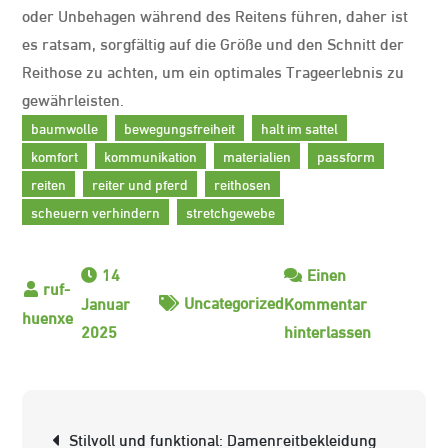
oder Unbehagen während des Reitens führen, daher ist
es ratsam, sorgfältig auf die Größe und den Schnitt der
Reithose zu achten, um ein optimales Trageerlebnis zu
gewährleisten.
baumwolle
bewegungsfreiheit
halt im sattel
komfort
kommunikation
materialien
passform
reiten
reiter und pferd
reithosen
scheuern verhindern
stretchgewebe
14
Einen
Uncategorized
Januar
Kommentar
zu
2025
hinterlassen
Die
Bedeutung
von
Beitrags-
Stilvoll und funktional: Damenreitbekleidung
komfortabl