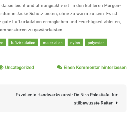
da sie leicht und atmungsaktiv ist. In den kühleren Morgen-
 dünne Jacke Schutz bieten, ohne zu warm zu sein. Es ist
e gute Luftzirkulation ermöglichen und Feuchtigkeit ableiten,
emperaturen zu gewährleisten.
en
luftzirkulation
materialien
nylon
polyester
z
Uncategorized
Einen Kommentar hinterlassen
St
d
R
Exzellente Handwerkskunst: De Niro Polostiefel für
f
stilbewusste Reiter
D
P
K