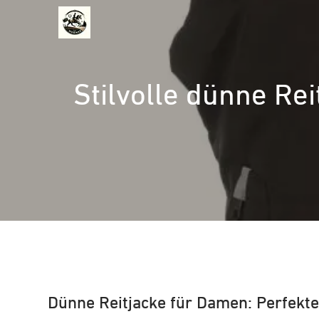
Zum
Inhalt
springen
Stilvolle dünne Re
Dünne Reitjacke für Damen: Perfekte