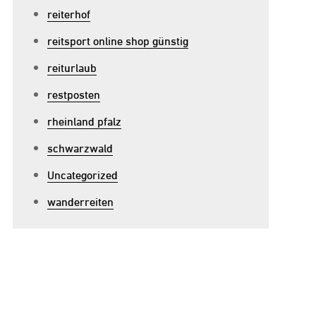
us
reiterhof
leganz
reitsport online shop günstig
nd
omfort
reiturlaub
restposten
rheinland pfalz
schwarzwald
Uncategorized
wanderreiten