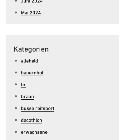
Juni 2024
Mai 2024
Kategorien
alteheld
bauernhof
br
braun
busse reitsport
decathlon
erwachsene