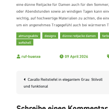
eine dünne Reitjacke für Damen auch für den Sommer, 
oder Abendstunden sowie an windigen Tagen kann eine
wichtig, auf hochwertige Materialien zu achten, die ein
um ein angenehmes Tragegefühl auch bei wärmeren T
atmungsaktiv
designs
dünne reitjacke damen
farb
softshell
09 April 2026
Beitrags-
Cavallo Reitstiefel in elegantem Grau: Stilvoll
Navigation
und funktional
Schreibe einen Kommentar