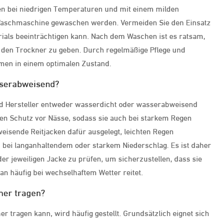
cken bei niedrigen Temperaturen und mit einem milden
aschmaschine gewaschen werden. Vermeiden Sie den Einsatz
erials beeinträchtigen kann. Nach dem Waschen ist es ratsam,
 in den Trockner zu geben. Durch regelmäßige Pflege und
amen in einem optimalen Zustand.
sserabweisend?
nd Hersteller entweder wasserdicht oder wasserabweisend
gen Schutz vor Nässe, sodass sie auch bei starkem Regen
eisende Reitjacken dafür ausgelegt, leichten Regen
z bei langanhaltendem oder starkem Niederschlag. Es ist daher
r jeweiligen Jacke zu prüfen, um sicherzustellen, dass sie
n häufig bei wechselhaftem Wetter reitet.
mer tragen?
 tragen kann, wird häufig gestellt. Grundsätzlich eignet sich