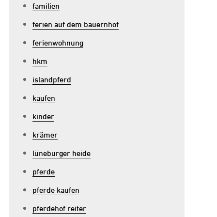
familien
ferien auf dem bauernhof
ferienwohnung
hkm
islandpferd
kaufen
u
kinder
ilvolle
krämer
ünne
eitjacke
lüneburger heide
ür
pferde
amen:
pferde kaufen
erfekte
ombination
pferdehof reiter