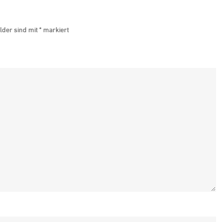
a
E
lder sind mit
*
markiert
u
K