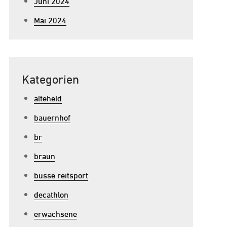
Juni 2024
Mai 2024
Kategorien
alteheld
bauernhof
br
braun
busse reitsport
decathlon
erwachsene