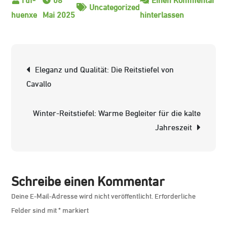
Uncategorized
zu
Mai 2025
hinterlassen
Die
besten
Mountain
Beitrags-
Eleganz und Qualität: Die Reitstiefel von
Horse
Navigation
Cavallo
Reitstiefel
für
Winter-Reitstiefel: Warme Begleiter für die kalte
Reiter:
Jahreszeit
Qualität
und
Komfort
vereint
Schreibe einen Kommentar
Deine E-Mail-Adresse wird nicht veröffentlicht.
Erforderliche
Felder sind mit
*
markiert