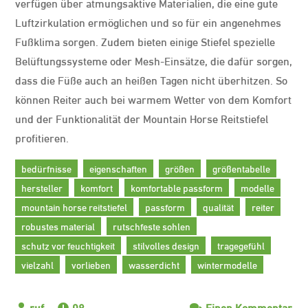
verfügen über atmungsaktive Materialien, die eine gute
Luftzirkulation ermöglichen und so für ein angenehmes
Fußklima sorgen. Zudem bieten einige Stiefel spezielle
Belüftungssysteme oder Mesh-Einsätze, die dafür sorgen,
dass die Füße auch an heißen Tagen nicht überhitzen. So
können Reiter auch bei warmem Wetter von dem Komfort
und der Funktionalität der Mountain Horse Reitstiefel
profitieren.
bedürfnisse
eigenschaften
größen
größentabelle
hersteller
komfort
komfortable passform
modelle
mountain horse reitstiefel
passform
qualität
reiter
robustes material
rutschfeste sohlen
schutz vor feuchtigkeit
stilvolles design
tragegefühl
vielzahl
vorlieben
wasserdicht
wintermodelle
08
Einen Kommentar