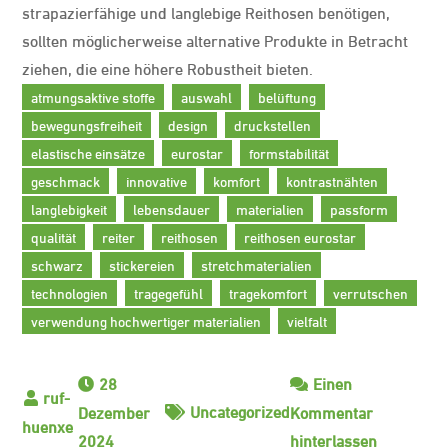
strapazierfähige und langlebige Reithosen benötigen,
sollten möglicherweise alternative Produkte in Betracht
ziehen, die eine höhere Robustheit bieten.
atmungsaktive stoffe
auswahl
belüftung
bewegungsfreiheit
design
druckstellen
elastische einsätze
eurostar
formstabilität
geschmack
innovative
komfort
kontrastnähten
langlebigkeit
lebensdauer
materialien
passform
qualität
reiter
reithosen
reithosen eurostar
schwarz
stickereien
stretchmaterialien
technologien
tragegefühl
tragekomfort
verrutschen
verwendung hochwertiger materialien
vielfalt
28
Einen
Uncategorized
Dezember
Kommentar
zu
2024
hinterlassen