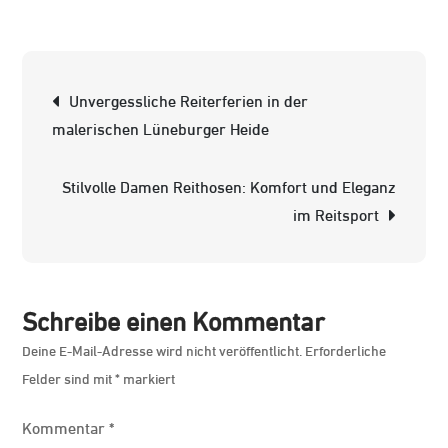
Hochwerti
Reithosen
von
Beitrags-
Unvergessliche Reiterferien in der
Eurostar:
Navigation
malerischen Lüneburger Heide
Komfort
und
Stilvolle Damen Reithosen: Komfort und Eleganz
Qualität
im Reitsport
für
Reiter
Schreibe einen Kommentar
Deine E-Mail-Adresse wird nicht veröffentlicht.
Erforderliche
Felder sind mit
*
markiert
Kommentar
*