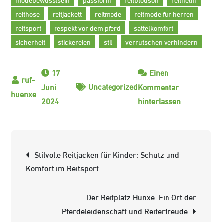
reithose
reitjackett
reitmode
reitmode für herren
reitsport
respekt vor dem pferd
sattelkomfort
sicherheit
stickereien
stil
verrutschen verhindern
17
Einen
Uncategorized
Juni
Kommentar
zu
2024
hinterlassen
Stilvolle
Reitmode
für
Beitrags-
Stilvolle Reitjacken für Kinder: Schutz und
anspruchsvo
Navigation
Komfort im Reitsport
Herren
Der Reitplatz Hünxe: Ein Ort der
Pferdeleidenschaft und Reiterfreude