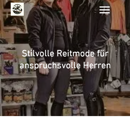
Zum
Inhalt
springen
Stilvolle Reitmode für
anspruchsvolle Herren