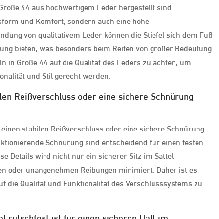
in Größe 44 aus hochwertigem Leder hergestellt sind.
ssform und Komfort, sondern auch eine hohe
endung von qualitativem Leder können die Stiefel sich dem Fuß
tzung bieten, was besonders beim Reiten von großer Bedeutung
eln in Größe 44 auf die Qualität des Leders zu achten, um
onalität und Stil gerecht werden.
bilen Reißverschluss oder eine sichere Schnürung
ber einen stabilen Reißverschluss oder eine sichere Schnürung
unktionierende Schnürung sind entscheidend für einen festen
e Details wird nicht nur ein sicherer Sitz im Sattel
llen oder unangenehmen Reibungen minimiert. Daher ist es
auf die Qualität und Funktionalität des Verschlusssystems zu
el rutschfest ist für einen sicheren Halt im