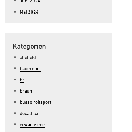
Juni 2024
Mai 2024
Kategorien
alteheld
bauernhof
br
braun
busse reitsport
decathlon
erwachsene