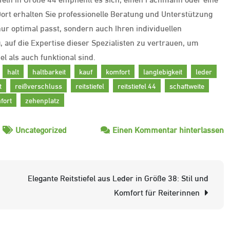
Dort erhalten Sie professionelle Beratung und Unterstützung
ur optimal passt, sondern auch Ihren individuellen
, auf die Expertise dieser Spezialisten zu vertrauen, um
el als auch funktional sind.
halt
haltbarkeit
kauf
komfort
langlebigkeit
leder
t
reißverschluss
reitstiefel
reitstiefel 44
schaftweite
fort
zehenplatz
z
Uncategorized
Einen Kommentar hinterlassen
St
Re
in
Elegante Reitstiefel aus Leder in Größe 38: Stil und
G
Komfort für Reiterinnen
4
K
f