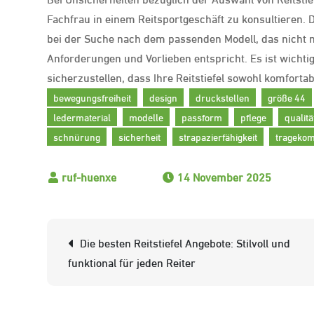
Fachfrau in einem Reitsportgeschäft zu konsultieren. 
bei der Suche nach dem passenden Modell, das nicht n
Anforderungen und Vorlieben entspricht. Es ist wichtig
sicherzustellen, dass Ihre Reitstiefel sowohl komfortab
bewegungsfreiheit
design
druckstellen
größe 44
ledermaterial
modelle
passform
pflege
qualitä
schnürung
sicherheit
strapazierfähigkeit
tragekom
14 November 2025
Beitrags-
Die besten Reitstiefel Angebote: Stilvoll und
Navigation
funktional für jeden Reiter