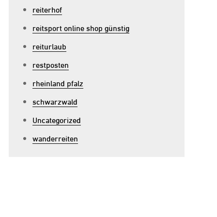
reiterhof
reitsport online shop günstig
reiturlaub
restposten
rheinland pfalz
schwarzwald
Uncategorized
u
ilvolle
wanderreiten
itstiefel
röße
4:
omfort
ür