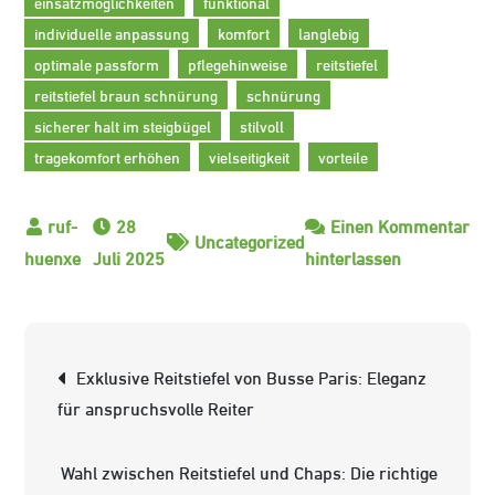
einsatzmöglichkeiten
funktional
individuelle anpassung
komfort
langlebig
optimale passform
pflegehinweise
reitstiefel
reitstiefel braun schnürung
schnürung
sicherer halt im steigbügel
stilvoll
tragekomfort erhöhen
vielseitigkeit
vorteile
28
Einen Kommentar
Uncategorized
zu
Juli 2025
hinterlassen
Braune
Reitstiefel
mit
Beitrags-
Exklusive Reitstiefel von Busse Paris: Eleganz
eleganter
Navigation
für anspruchsvolle Reiter
Schnürung:
Stilvoll
Wahl zwischen Reitstiefel und Chaps: Die richtige
im