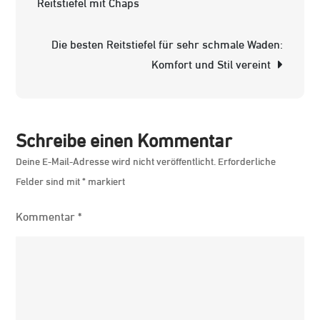
Reitstiefel mit Chaps
Leder:
Perfekte
Die besten Reitstiefel für sehr schmale Waden:
Begleiter
Komfort und Stil vereint
für
kalte
Tage
Schreibe einen Kommentar
Deine E-Mail-Adresse wird nicht veröffentlicht.
Erforderliche
Felder sind mit
*
markiert
Kommentar
*