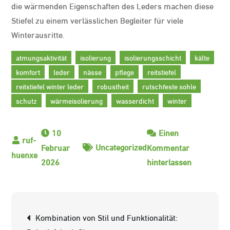
die wärmenden Eigenschaften des Leders machen diese
Stiefel zu einem verlässlichen Begleiter für viele
Winterausritte.
atmungsaktivität
isolierung
isolierungsschicht
kälte
komfort
leder
nässe
pflege
reitstiefel
reitstiefel winter leder
robustheit
rutschfeste sohle
schutz
wärmeisolierung
wasserdicht
winter
10
Einen
Uncategorized
Februar
Kommentar
zu
2026
hinterlassen
Winter-
Reitstiefel
aus
Beitrags-
Kombination von Stil und Funktionalität:
hochwerti
Navigation