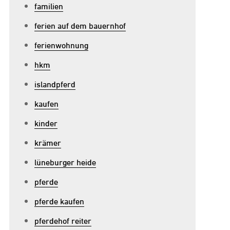
u
familien
ie
ferien auf dem bauernhof
erfektion
ferienwohnung
eder:
hkm
itstiefel
islandpferd
6
kaufen
ür
tilbewusste
kinder
eiter
krämer
lüneburger heide
pferde
pferde kaufen
pferdehof reiter