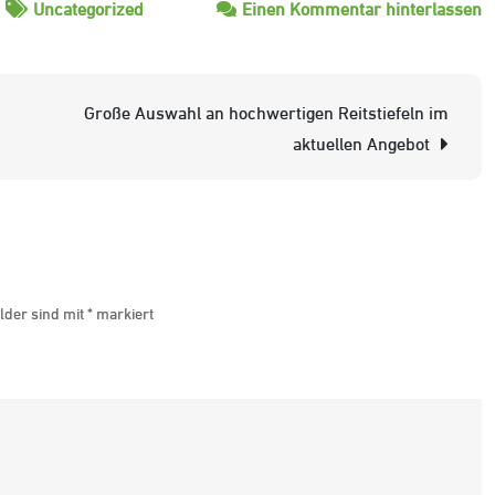
z
Uncategorized
Einen Kommentar hinterlassen
D
P
in
Große Auswahl an hochwertigen Reitstiefeln im
L
aktuellen Angebot
Re
2
f
s
R
lder sind mit
*
markiert