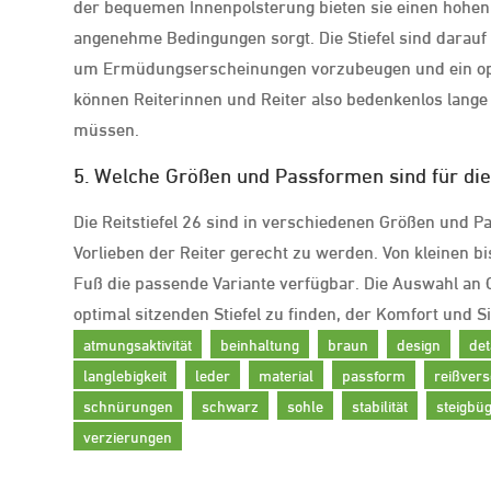
der bequemen Innenpolsterung bieten sie einen hohen
angenehme Bedingungen sorgt. Die Stiefel sind darauf 
um Ermüdungserscheinungen vorzubeugen und ein optim
können Reiterinnen und Reiter also bedenkenlos lang
müssen.
5. Welche Größen und Passformen sind für die R
Die Reitstiefel 26 sind in verschiedenen Größen und P
Vorlieben der Reiter gerecht zu werden. Von kleinen b
Fuß die passende Variante verfügbar. Die Auswahl an 
optimal sitzenden Stiefel zu finden, der Komfort und S
atmungsaktivität
beinhaltung
braun
design
det
langlebigkeit
leder
material
passform
reißver
schnürungen
schwarz
sohle
stabilität
steigbüg
verzierungen