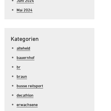
Juni 2024
Mai 2024
Kategorien
alteheld
bauernhof
br
braun
busse reitsport
decathlon
erwachsene