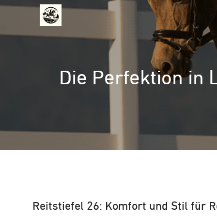
Zum
Inhalt
springen
Die Perfektion in 
Reitstiefel 26: Komfort und Stil für R