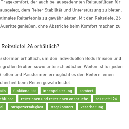
 Tragekomfort, der auch bei ausgedehnten Reitausflügen für
ausgelegt, dem Reiter Stabilität und Unterstützung zu bieten,
ales Reiterlebnis zu gewährleisten. Mit den Reitstiefel 26
e Ausritte genießen, ohne Abstriche beim Komfort machen zu
eitstiefel 26 erhältlich?
assformen erhältlich, um den individuellen Bedürfnissen und
is großen Größen sowie unterschiedlichen Weiten ist für jeden
Größen und Passformen ermöglicht es den Reitern, einen
icherheit beim Reiten gewährleistet.
ails
funktionalität
innenpolsterung
komfort
schlüsse
reiterinnen und reiterinnen ansprüche
reitstiefel 26
el
strapazierfähigkeit
tragekomfort
verarbeitung