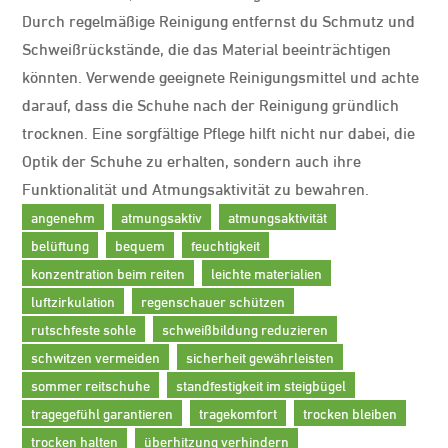
Durch regelmäßige Reinigung entfernst du Schmutz und
Schweißrückstände, die das Material beeinträchtigen
könnten. Verwende geeignete Reinigungsmittel und achte
darauf, dass die Schuhe nach der Reinigung gründlich
trocknen. Eine sorgfältige Pflege hilft nicht nur dabei, die
Optik der Schuhe zu erhalten, sondern auch ihre
Funktionalität und Atmungsaktivität zu bewahren.
angenehm
atmungsaktiv
atmungsaktivität
belüftung
bequem
feuchtigkeit
konzentration beim reiten
leichte materialien
luftzirkulation
regenschauer schützen
rutschfeste sohle
schweißbildung reduzieren
schwitzen vermeiden
sicherheit gewährleisten
sommer reitschuhe
standfestigkeit im steigbügel
tragegefühl garantieren
tragekomfort
trocken bleiben
trocken halten
überhitzung verhindern