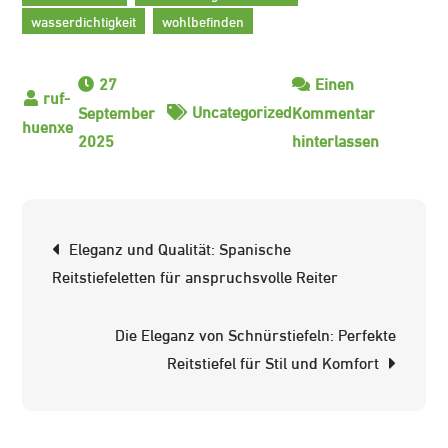
wasserdichtigkeit
wohlbefinden
27
Einen
Uncategorized
September
Kommentar
zu
2025
hinterlassen
Die
besten
Sommer
Beitrags-
Eleganz und Qualität: Spanische
Reitschuh
Navigation
Reitstiefeletten für anspruchsvolle Reiter
für
Reiter:
Die Eleganz von Schnürstiefeln: Perfekte
Komfort
Reitstiefel für Stil und Komfort
und
Funktional
im
Sommer